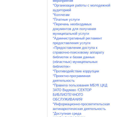
мероприятия
*Организация работы с молодежной
аудиторией
*Коллегам
*Платные услуги
*Перечень необходимых
документов для получения
муниципальной услуги
*Административный регламент
предоставления услуги
«Предоставление доступа к
справочно-поисковому аппарату
библиотек и базам данных
(областных) муниципальных
библиотек»
*Противодействие коррупции
*Проектно-программная
деятельность
*Правила пользования МБУК ЦКД
ЗАТО Видяево /СЕКТОР
БИБЛИОТЕЧНОГО
ОБСЛУЖИВАНИЯ/
*Информационно-просветительская
антинаркотическая деятельность
*Доступная среда