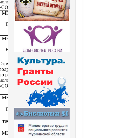
молодежью
Панова Т.Н.
«СОПКИ»
МБУК ЦКД
Методист
ЗАТО
клубного
Видяево
учреждения
Олещенко О.С.
МБУК ЦКД
Методист
ЗАТО
клубного
Видяево
учреждения
Олещенко О.С.
Структурное
Ведущий
подразделение
специалист по
по работе с
работе с
молодежью
молодежью
«СОПКИ»
Ильина Г.А.
Методист
МБУК ЦКД
клубного
ЗАТО
учреждения
Видяево
Олещенко О.С.
Зал
творческих
зон
Библиотекарь
МБУК ЦКД