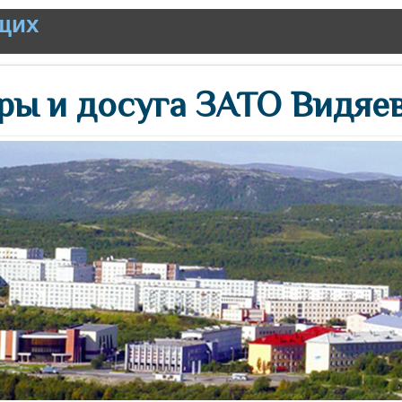
щих
ры и досуга ЗАТО Видяе