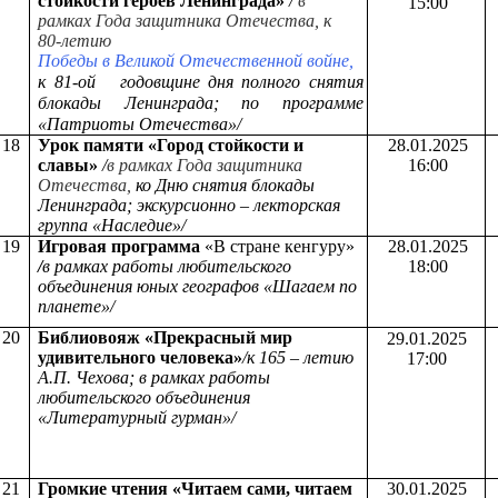
стойкости героев Ленинграда»
/
в
15:00
рамках Года защитника Отечества,
к
80-летию
Победы в Великой Отечественной войне,
к 81-ой годовщине дня полного снятия
блокады Ленинграда; по программе
«Патриоты Отечества»/
18
Урок памяти «Город стойкости и
28.01.2025
славы»
/
в рамках Года защитника
16:00
Отечества,
ко Дню снятия блокады
Ленинграда; экскурсионно – лекторская
группа «Наследие»/
19
Игровая программа
«В стране кенгуру»
28.01.2025
/
в рамках работы любительского
18:00
объединения юных географов «Шагаем по
планете»/
20
Библиовояж «
Прекрасный мир
29.01.2025
удивительного человека»
/к 165 – летию
17:00
А.П. Чехова; в рамках работы
любительского объединения
«Литературный гурман»/
21
Громкие чтения «Читаем сами, читаем
30.01.2025