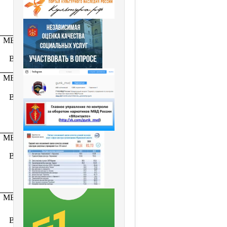
СБО
Колесникова
О.М.
МБУК ЦКД
Методист
ЗАТО
клубного
Видяево
учреждения
Бузова М.С.
Библиотекарь
МБУК ЦКД
детского
ЗАТО
абонемента
Видяево
СБО
Бушуева Е.Г.
МБУК ЦКД
Руководитель
ЗАТО
любительского
Видяево
объединения
«Я – Семья»
Бушуева Е.Г.
МБУК ЦКД
Библиотекарь
детского
ЗАТО
абонемента
Видяево