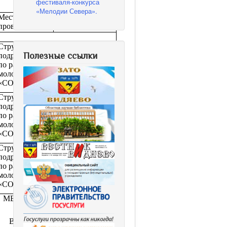
фестиваля-конкурса
«Мелодии Севера».
Место
Ответственный
проведения
Структурное
Ведущий
Полезные ссылки
подразделение
специалист по
по работе с
работе с
молодежью
молодежью
«СОПКИ»
Ильина Г.А.
Структурное
Ведущий
подразделение
специалист по
по работе с
работе с
молодежью
молодежью
«СОПКИ»
Ильина Г.А.
Структурное
Ведущий
подразделение
специалист по
по работе с
работе с
молодежью
молодежью
«СОПКИ»
Ильина Г.А.
МБУК ЦКД
Библиотекарь
взрослого
ЗАТО
абонемента
Видяево