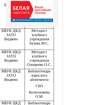
взрослого
ЗАТО
абонемента
Видяево
СБО
Колесникова
О.М.
МБУК ЦКД
Методист
ЗАТО
клубного
Видяево
учреждения
Бузова М.С.
МБУК ЦКД
Методист
ЗАТО
клубного
Видяево
учреждения
Олещенко О.С.
МБУК ЦКД
Библиотекарь
ЗАТО
взрослого
Видяево
абонемента
СБО
Колесникова
О.М.
МБУК ЦКД
Библиотекарь