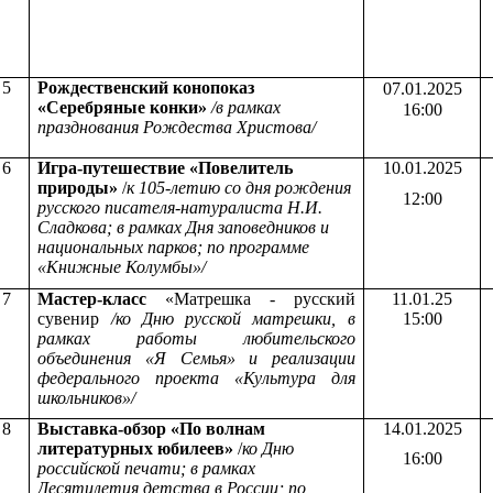
5
Рождественский конопоказ
07.01.2025
«Серебряные конки»
/в рамках
16:00
празднования Рождества Христова/
6
Игра-путешествие «Повелитель
10.01.2025
природы»
/
к 105-летию со дня рождения
12:00
русского писателя-натуралиста Н.И.
Сладкова; в рамках Дня заповедников и
национальных парков; по
программе
«
Книжные Колумбы»/
7
Мастер-класс
«Матрешка - русский
11.01.25
сувенир
/ко Дню русской матрешки, в
15:00
рамках работы любительского
объединения «Я Семья» и реализации
федерального проекта «Культура для
школьников»/
8
Выставка-обзор «По волнам
14.01.2025
литературных юбилеев»
/
ко Дню
16:00
российской печати; в рамках
Десятилетия детства в России
; по