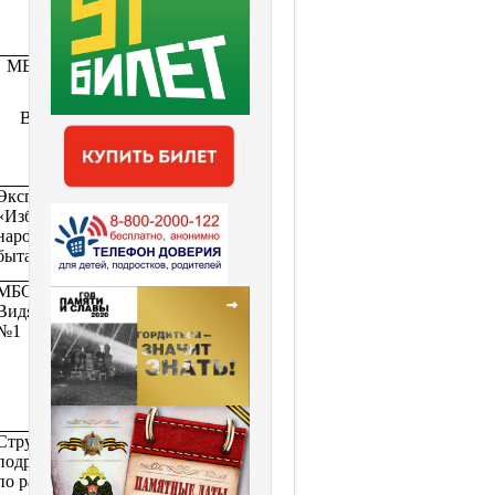
СБО
Бушуева Е.Г.
МБУК ЦКД
Библиотекарь
детского
ЗАТО
абонемента
Видяево
СБО
Бушуева Е.Г.
Экспозиция
Методист
«Изба
клубного
народного
учреждения
быта»
Олещенко О.С.
МБОУ ЗАТО
Зав. СБО
Видяево СОШ
Ермолаева
№1
М.А.
Структурное
Специалист по
подразделение
работе с
по работе с
молодежью