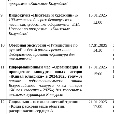
программе «
Книжные Колумбы»/
9
Видеокруиз «Писатель и художник»
/
к
15.01.2025
100-летию со дня рождения
русского
12:00
писателя, художника-оформителя
Е.И.
Носова; по программе «Книжные
Колумбы»/
10
Обзорная экскурсия
«Путешествие по
17.01.2025
русской избе»
/в рамках реализации
14:30
федерального проекта «Культура для
школьников»/
11
Информационный час
«Организация и
17.01.2025
проведение конкурса юных чтецов
15:00
«Живая классика» в 2024/2025 году»
/
в
рамках подготовительного этапа
Всероссийского конкурса юных чтецов
«Живая классика - 2025»;
для классных и
школьных кураторов Конкурса
/
12
Социально – психологический тренинг
21.01.2025
«Когда раскрываешь объятия,
17:00
раскрываешь сердце»
/к