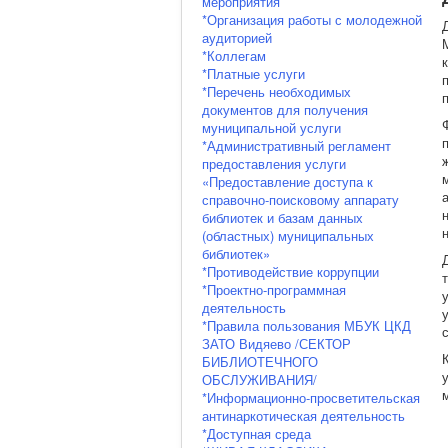
мероприятия
*Организация работы с молодежной
аудиторией
*Коллегам
*Платные услуги
*Перечень необходимых
документов для получения
муниципальной услуги
*Административный регламент
предоставления услуги
«Предоставление доступа к
справочно-поисковому аппарату
библиотек и базам данных
(областных) муниципальных
библиотек»
*Противодействие коррупции
*Проектно-программная
деятельность
*Правила пользования МБУК ЦКД
ЗАТО Видяево /СЕКТОР
БИБЛИОТЕЧНОГО
ОБСЛУЖИВАНИЯ/
*Информационно-просветительская
антинаркотическая деятельность
*Доступная среда