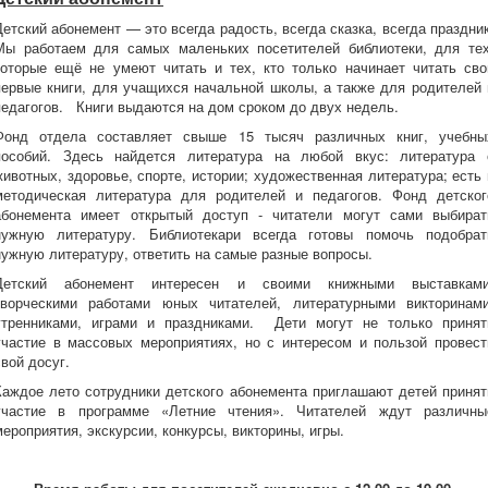
Детский абонемент — это всегда радость, всегда сказка, всегда праздник
Мы работаем для самых маленьких посетителей библиотеки, для тех
которые ещё не умеют читать и тех, кто только начинает читать сво
первые книги, для учащихся начальной школы, а также для родителей 
педагогов. Книги выдаются на дом сроком до двух недель.
Фонд отдела составляет свыше 15 тысяч различных книг, учебны
пособий. Здесь найдется литература на любой вкус: литература 
животных, здоровье, спорте, истории; художественная литература; есть 
методическая литература для родителей и педагогов. Фонд детског
абонемента имеет открытый доступ - читатели могут сами выбират
нужную литературу. Библиотекари всегда готовы помочь подобрат
нужную литературу, ответить на самые разные вопросы.
Детский абонемент интересен и своими книжными выставками
творческими работами юных читателей, литературными викторинами
утренниками, играми и праздниками. Дети могут не только принят
участие в массовых мероприятиях, но с интересом и пользой провест
свой досуг.
Каждое лето сотрудники детского абонемента приглашают детей принят
участие в программе «Летние чтения». Читателей ждут различны
мероприятия, экскурсии, конкурсы, викторины, игры.