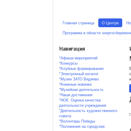
Главная страница
О Центре
Но
Программа в области энергосбереже
Навигация
*Афиша мероприятий
*Конкурсы
*Клубные формирования
*Электронный каталог
*Музеи ЗАТО Видяево
*Книжные новинки
*Музейная деятельность
*Наши достижения
*НОК. Оценка качества
деятельности учреждения
*Деятельность художественного
совета
*Волонтеры Победы
*Положения на городские