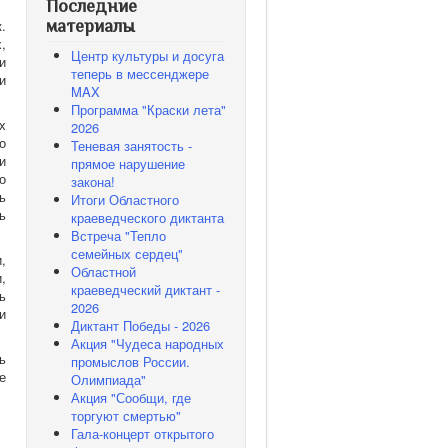
Последние
.
материалы
,
Центр культуры и досуга
и
теперь в мессенджере
и
MAX
Программа "Краски лета"
х
2026
о
Теневая занятость -
и
прямое нарушение
о
закона!
ь
Итоги Областного
ь
краеведческого диктанта
Встреча "Тепло
семейных сердец"
,
Областной
,
краеведческий диктант -
ь
2026
и
Диктант Победы - 2026
Акция "Чудеса народных
ь
промыслов России.
е
Олимпиада"
Акция "Сообщи, где
торгуют смертью"
Гала-концерт открытого