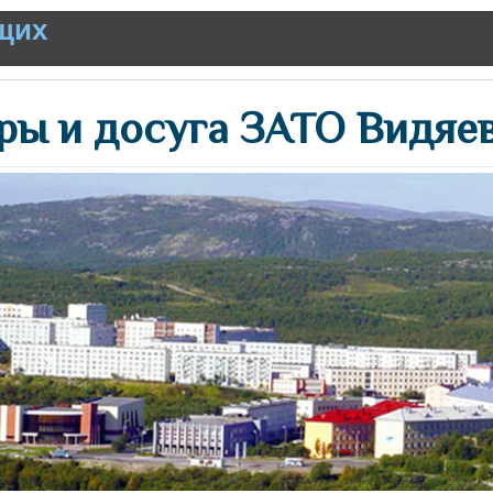
щих
ры и досуга ЗАТО Видяе