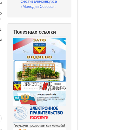
фестиваля-конкурса
и
«Мелодии Севера».
о
т
,
Полезные ссылки
м