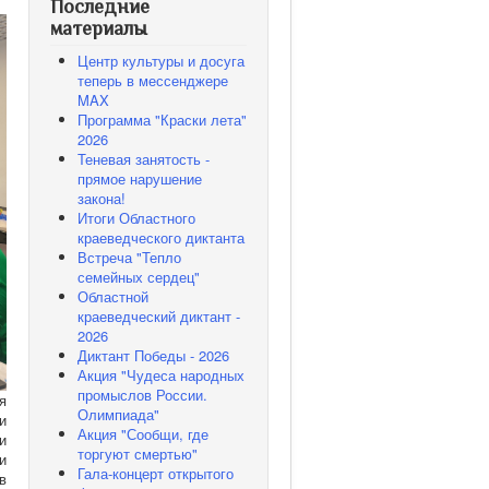
Последние
материалы
Центр культуры и досуга
теперь в мессенджере
MAX
Программа "Краски лета"
2026
Теневая занятость -
прямое нарушение
закона!
Итоги Областного
краеведческого диктанта
Встреча "Тепло
семейных сердец"
Областной
краеведческий диктант -
2026
Диктант Победы - 2026
Акция "Чудеса народных
промыслов России.
я
Олимпиада"
и
Акция "Сообщи, где
и
торгуют смертью"
и
Гала-концерт открытого
в