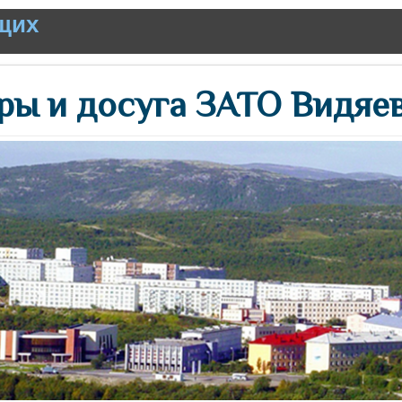
щих
ры и досуга ЗАТО Видяе