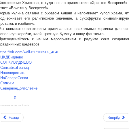
Воскресение Христово, откуда пошло приветствие «Христос Воскресе!» 
ответ «Воистину Воскресе!».
Форма кулича связана с образом башни и напоминает купол храма, чт
подчеркивает его религиозное значение, а сухофрукты символизирую
достаток и изобилие.
Мы совместно изготовили оригинальные пасхальные корзинки для яиц
используя коробки, клей, цветную бумагу и нашу фантазию.
Присоединяйтесь к нашим мероприятиям и радуйте себя создание
праздничных шедевров!
https://vk.com/wall-217123902_4040
#ЦКДВидяево
#СОПКИВИДЯЕВО
#СопкиБезГраниц
#Насевережить
#НаСевереСопки
#Сопки51
#СеверноеДолголетие
0
оциальные кнопки для Joomla
Назад
Вперёд