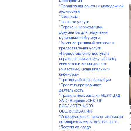
мероприятия
*Организация работы с молодежной
аудиторией
*Коллегам
*Платные услуги
*Перечень необходимых
документов для получения
муниципальной услуги
*Административный регламент
предоставления услуги
«Предоставление доступа к
справочно-поисковому аппарату
библиотек и базам данных
(областных) муниципальных
библиотек»
*Противодействие коррупции
*Проектно-программная
деятельность
*Правила пользования МБУК ЦКД
ЗАТО Видяево /СЕКТОР
БИБЛИОТЕЧНОГО
ОБСЛУЖИВАНИЯ/
*Информационно-просветительская
антинаркотическая деятельность
*Доступная среда